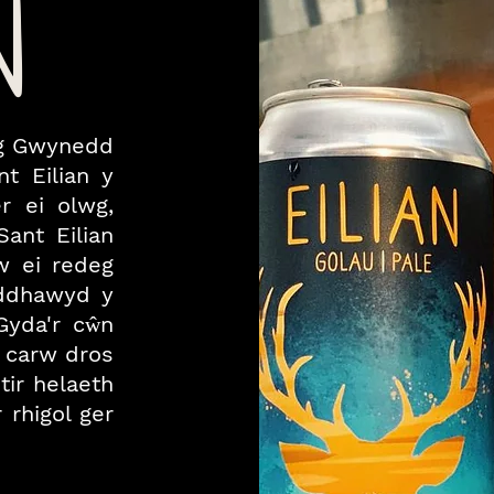
N
og Gwynedd
t Eilian y
r ei olwg,
ant Eilian
rw ei redeg
yddhawyd y
Gyda'r cŵn
y carw dros
 tir helaeth
 rhigol ger