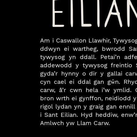
EILIA
Am i Caswallon Llawhir, Tywys
ddwyn ei wartheg, bwrodd San
tywysog yn ddall. Petai’n adfe
addewodd y tywysog freintio S
gyda’r hynny o dir y gallai ca
cyn cael ei ddal gan gŵn. Rh
carw, â’r cwn hela i’w ymlid. 
bron wrth ei gynffon, neidiodd 
rigol lydan yn y graig gan ennill
i Sant Eilian. Hyd heddiw, enw’r
Amlwch yw Llam Carw.