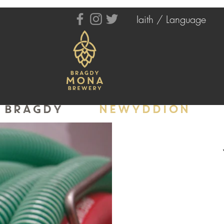
Iaith / Language
BRAGDY
NEWYDDION