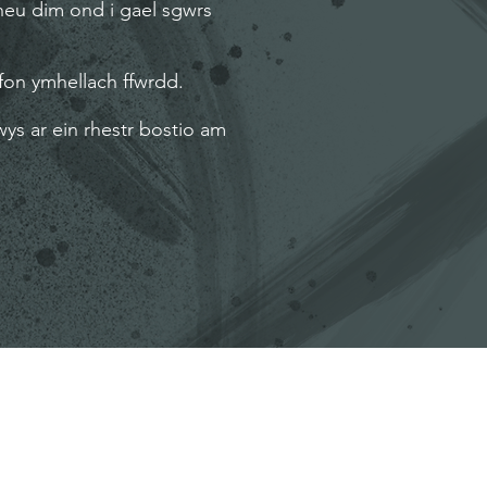
neu dim ond i gael sgwrs
fon ymhellach ffwrdd.
wys ar ein rhestr bostio am