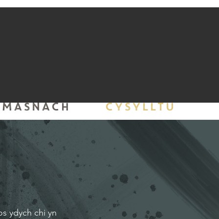
MASNACH
CYSYLLTU
os ydych chi yn