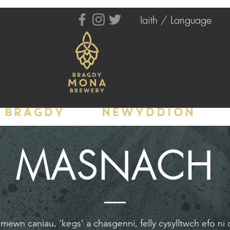
Iaith / Language
BRAGDY
NEWYDDION
MASNACH
mewn caniau, ‘kegs’ a chasgenni, felly cysylltwch efo ni 