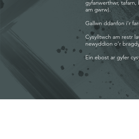
gyfanwerthwr, tafarn,
am gwrw).
Gallwn ddanfon i’r fa
Cysylltwch am restr l
newyddion o’r bragd
Ein ebost ar gyfer cys