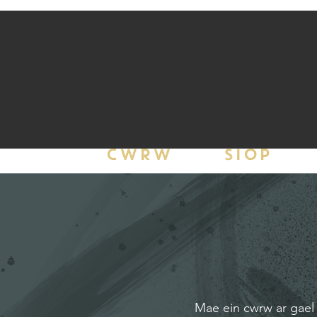
CWRW
SIOP
Mae ein cwrw ar gael 