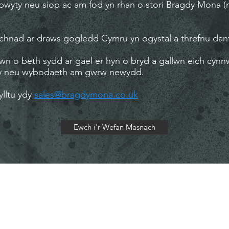
 bwyty neu siop ac am fod yn rhan o stori Bragdy Mona (
rchnad ar draws gogledd Cymru yn ogystal a threfnu dan
awn o beth sydd ar gael er hyn o bryd a gallwn eich cynn
y neu wybodaeth am gwrw newydd.
ylltu ydy
sales@bragdymona.co.uk
Ewch i'r Wefan Masnach