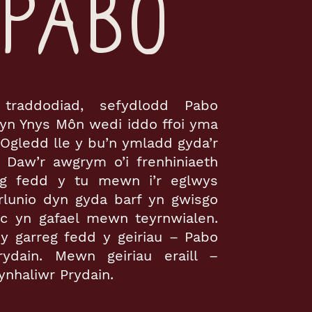
PABO
traddodiad, sefydlodd Pabo
yn Ynys Môn wedi iddo ffoi yma
 Ogledd lle y bu’n ymladd gyda’r
d. Daw’r awgrym o’i frenhiniaeth
eg fedd y tu mewn i’r eglwys
rlunio dyn gyda barf yn gwisgo
c yn gafael mewn teyrnwialen.
 y garreg fedd y geiriau – Pabo
rydain. Mewn geiriau eraill –
ynhaliwr Prydain.