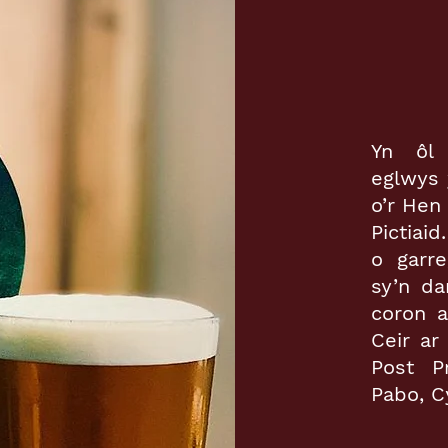
Yn ôl 
eglwys 
o’r Hen
Pictiai
o garr
sy’n da
coron a
Ceir ar
Post P
Pabo, C