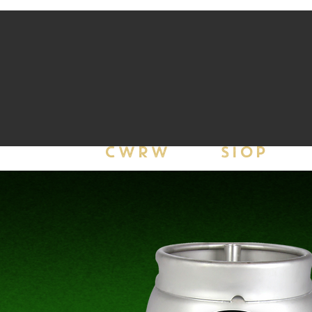
CWRW
SIOP