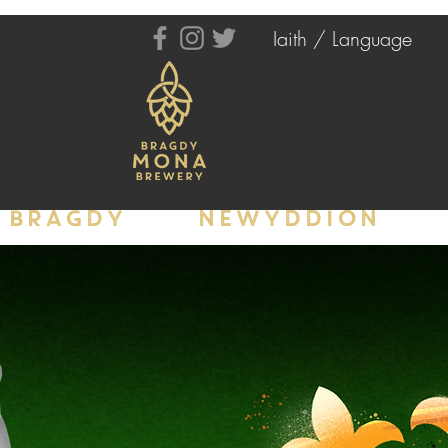
Iaith / Language
BRAGDY
NEWYDDION