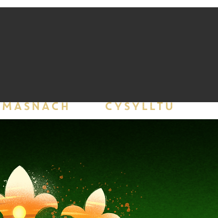
MASNACH
CYSYLLTU